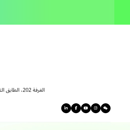
الغرفة 202، الطابق الثاني، المبنى 1، مجمع تشونغقوانتسون للعلوم والتكنولوجيا في بينغقو، رقم 46، شارع بينغوانغ، حي بينغقو، بكين، الصين