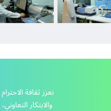
نعزز ثقافة الاحترام
والابتكار التعاوني،