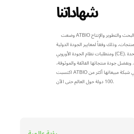
شهاداتنا
وضعت ATBIO نظاماً شاملاً وموثوقاً لإدارة الجودة يغطي البحث والتطوير والإنتاج
، وذلك وفقاً لمعايير الجودة الدولية ISO 13485
ومتطلبات نظام الجودة الأوروبي (CE). يتم توريد المواد الخام من الولايات المتحدة
 وبفضل جودة منتجاتها الفائقة والموثوقة،
اكتسبت ATBIO ثقة أطباء الأسنان محلياً ودولياً، حيث تغطي شبكة مبيعاتها أكثر من
100 دولة حول العالم حتى الآن.
رؤية عالمية