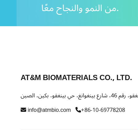
من النمو والنجاح معًا.
AT&M BIOMATERIALS CO., LTD.
info@atmbio.com
+86-10-69778208