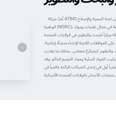
تُعدّ شركة ATBIO مؤسسةً وطنيةً للتقنية العالية، معتمدةً من لجنة التنمية والإصلاح
الوطنية (NDRC)، وتضطلع بمهام المختبر الوطني للهندسة في مجال تقنيات ومواد
مركزاً للبحث والتطوير في الولايات المتحدة
لى الموافقات اللازمة لإنشاء منشأة إنتاجية.
›
والتطوير كيميائيٌّ متمرّس، يمتلك ما يقارب
ب المواد السنّية ومواد الترميم الدائم، وقد
فه باحثاً علمياً أول في إحدى الشركات الرائدة عالمياً في