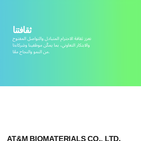
ثقافتنا
نعزز ثقافة الاحترام المتبادل والتواصل المفتوح
والابتكار التعاوني، بما يمكّن موظفينا وشركاءنا
من النمو والنجاح معًا.
AT&M BIOMATERIALS CO., LTD.