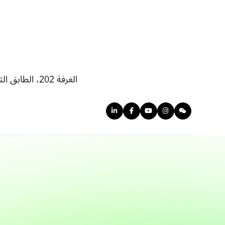
الغرفة 202، الطابق الثاني، المبنى 1، مجمع تشونغقوانتسون للعلوم والتكنولوجيا في بينغقو، رقم 46، شارع بينغوانغ، حي بينغقو، بكين، الصين