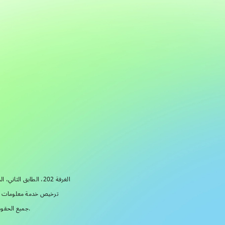
Address: الغرفة 202، الطابق الثاني، المبنى 1، مجمع تشونغقوانتسون للعلوم والتكنولوجيا في بينغقو، رقم 46، شارع بينغوانغ، حي بينغقو، بكين، الصين
ترخيص خدمة معلومات الأدوية
رقم تسجيل ICP في بكين 05075370-1 © 2025 ATBIO (AT&M Biomaterials Co., Ltd.). جميع الحقوق محفوظة.