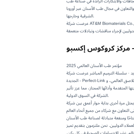
تجاهات والابتكارات الرائدة في صناعة طب
والتعاون في مجال طب الأسنان عبر أوروبا
الشرقية وخارجها.
عرضت شركة AT&M Biomaterials Co., Ltd. مجموعتها الكاملة من المنتجات في الحدث. جذب الجناح تدفقًا مستمرًا من الزوار، مما جذب عددًا كبيرًا من العملاء
مؤتمر طب الأسنان العالمي 2025
 عرضت شركة AT&M Biomaterials Co., Ltd. مجموعتها الكاملة من مواد ترميم الأسنان في المعرض. من بينها، المنتجات
الجديدة - Perfect-Link الجيل الثامن من اللاصق العالمي، و Nanocem Ultimate من الأسمنت الراتنجي، و 350XT من المركب النانوي الهجين - جذبت اهتمامًا
المتقدمة وأدائها الممتاز، مما عزز تأثير
الشركة في السوق الدولية.
 شركة AT&M Biomaterials Co., Ltd. ونظرائها العالميين. ستواصل الشركة إظهار قيمتها من خلال العروض
ى التعاون مع شركاء من جميع أنحاء العالم
ملاء الدوليين. نحن ملتزمون بتقديم تميز
لعالم. نشر الابتسامات الصحية في كل ركن.