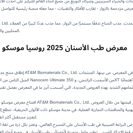
والخبراء السريريين وشركاء التوزيع من جميع أنحاء العالم للتركيز على أحدث الا
لعرض مزدحمة بالزوار - تقارب للأفكار والتقنيات - مما جعله منصة رئيسية للتواصل 
المحليين والدوليين لإجراء مناقشات وتبادلات متعمقة.
معرض طب الأسنان 2025 روسيا موسكو - مركز كروكوس إكسبو
إطلاق منتج جديد · سلسلة الترميم المباشر
اهتمامهم الشديد بهذه العروض الجديدة، التي أصبحت أبرز ما في المعرض بفضل تقنيتها 
افتتاح معرض موسكو يمثل مرة أخرى بداية حوار أعمق بين
مهنية والمناقشات التجارية العملية. في مدينة موسكو ذات الألوان الخريفية، نتطلع إل
لتعزيز مستقبل أكثر انفتاحًا ومنفعة متبادلة لصناعة طب الأسنان.
رض البراعة الصينية في طب الأسنان على المسرح العالمي، ونعتز بكل ذرة من ثقة الع
هار قوة الابتكار الصيني. توفير حلول متميزة لأخصائيي طب الأسنان في جميع أنحاء ا