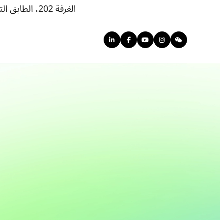
الغرفة 202، الطابق الثاني، المبنى 1، مجمع تشونغقوانتسون للعلوم والتكنولوجيا في بينغقو، رقم 46، شارع بينغوانغ، حي بينغقو، بكين، الصين