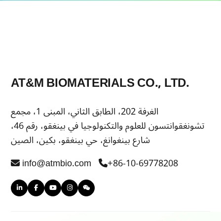
AT&M BIOMATERIALS CO., LTD.
الغرفة 202، الطابق الثاني، المبنى 1، مجمع
تشونغقوانتسون للعلوم والتكنولوجيا في بينغقو، رقم 46،
شارع بينغوانغ، حي بينغقو، بكين، الصين
info@atmbio.com
+86-10-69778208