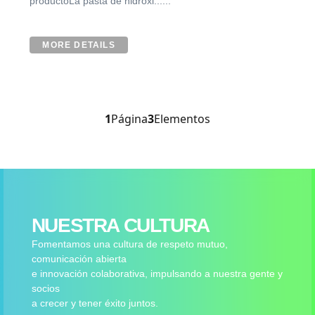
productoLa pasta de hidróxi......
MORE DETAILS
1
Página
3
Elementos
NUESTRA CULTURA
Fomentamos una cultura de respeto mutuo,
comunicación abierta
e innovación colaborativa, impulsando a nuestra gente y
socios
a crecer y tener éxito juntos.