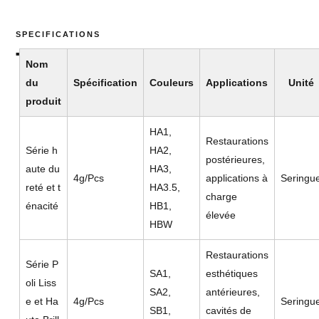
SPECIFICATIONS
Nom
du
Spécification
Couleurs
Applications
Unité
produit
HA1,
Restaurations
Série h
HA2,
postérieures,
aute du
HA3,
4g/Pcs
applications à
Seringu
reté et t
HA3.5,
charge
énacité
HB1,
élevée
HBW
Restaurations
Série P
SA1,
esthétiques
oli Liss
SA2,
antérieures,
e et Ha
4g/Pcs
Seringu
SB1,
cavités de