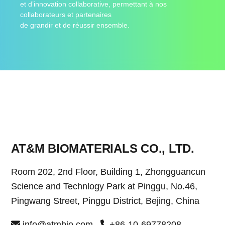
et d’innovation collaborative, permettant à nos
collaborateurs et partenaires
de grandir et de réussir ensemble.
AT&M BIOMATERIALS CO., LTD.
Room 202, 2nd Floor, Building 1, Zhongguancun
Science and Technlogy Park at Pinggu, No.46,
Pingwang Street, Pinggu District, Bejing, China
info@atmbio.com
+86-10-69778208