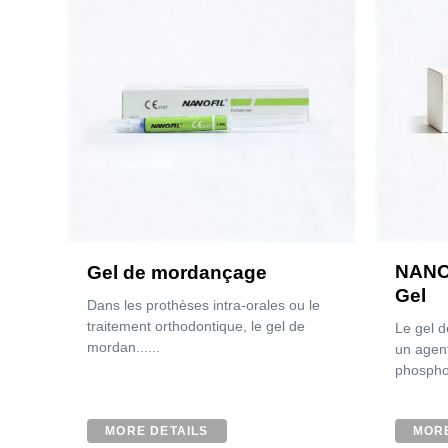
NANO
Gel de mordançage
Gel
Dans les prothèses intra-orales ou le
traitement orthodontique, le gel de
Le gel 
mordan......
un agent
phosphor
MORE DETAILS
MORE