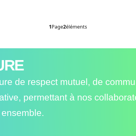
1
Page
2
éléments
URE
ture de respect mutuel, de commu
rative, permettant à nos collaborat
r ensemble.