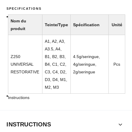
SPECIFICATIONS
Nom du
Teinte/Type
Spécification
Unité
produit
A1, A2, A3,
A3.5, A4,
Z250
B1, B2, B3,
4.5g/seringue,
UNIVERSAL
B4, C1, C2,
4g/seringue,
Pcs
RESTORATIVE
C3, C4, D2,
2g/seringue
D3, D4, M1,
M2, M3
Instructions
INSTRUCTIONS