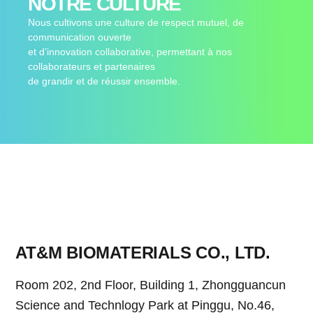
NOTRE CULTURE
Nous cultivons une culture de respect mutuel, de
communication ouverte
et d’innovation collaborative, permettant à nos
collaborateurs et partenaires
de grandir et de réussir ensemble.
AT&M BIOMATERIALS CO., LTD.
Room 202, 2nd Floor, Building 1, Zhongguancun
Science and Technlogy Park at Pinggu, No.46,