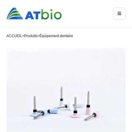
ACCUEIL
>
Produits
>
Équipement dentaire