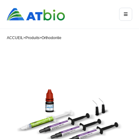
ACCUEIL
>
Produits
>
Orthodontie