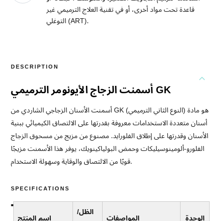
قاعدة تحت مواد أخرى، أو في تقنية العلاج الترميمي غير
التوغلي (ART).
DESCRIPTION
أسمنت الزجاج الأيونومر الترميمي GK
أسمنت الأسنان الزجاجي الشاردي من GK (النوع الثاني الترميمي) هو مادة
أسنان متعددة الاستخدامات معروفة بقدرتها على الالتصاق الكيميائي ببنية
الأسنان وقدرتها على إطلاق الفلورايد. مصنوع من مزيج من مسحوق الزجاج
الفلورو-ألومينوسيليكات وحمض البولياكينويك، يوفر هذا الأسمنت مزيجًا
قويًا من الالتصاق والوقاية وسهولة الاستخدام.
SPECIFICATIONS
الظل/
الوحدة
المواصفات
اسم المنتج