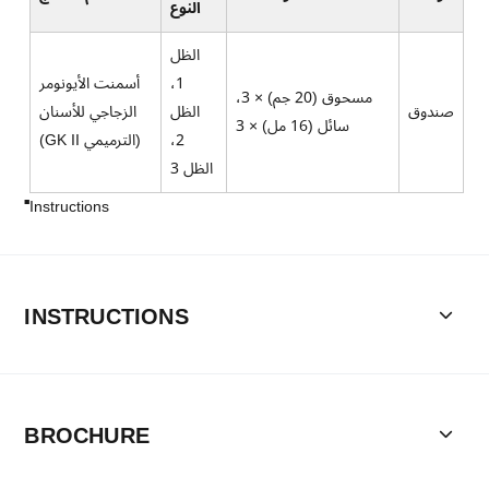
النوع
الظل
1،
أسمنت الأيونومر
مسحوق (20 جم) × 3،
صندوق
الظل
الزجاجي للأسنان
سائل (16 مل) × 3
2،
(GK II الترميمي)
الظل 3
Instructions
INSTRUCTIONS
BROCHURE