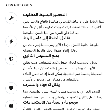
ADVANTAGES
التحضير البسيط المطلوب
قدرة المادة على الارتباط الكيميائي مباشرة بالعاج والمينا يعني
أنه يمكنك غالبًا استخدام تحضيرات تجاويف أقل توغلاً، مما
يحافظ على المزيد من بنية السن الطبيعية.
تقليل الحاجة إلى عامل الربط
الطبيعة الذاتية اللصق للزجاج الأيونومر تبسط إجراءاتك من
خلال إلغاء خطوة الحفر والربط المنفصلة.
يمنع التسوس الثانوي
يعمل الأسمنت كخزان طويل الأمد للفلورايد، حيث يطلق
الأيونات ببطء للمساعدة في إعادة تمعدن مينا الأسنان
المحيطة وتثبيط نمو البكتيريا. يمكن أيضًا إعادة شحن المادة
بالفلورايد من مصادر مثل معجون الأسنان.
يقلل الإجهاد والتسرب
التمدد الحراري للأسمنت مشابه لبنية السن الطبيعية، مما
يساعد على تقليل التسرب الهامشي والحساسية بعد العملية.
مجموعة واسعة من الاستخدامات
استخدمه لترميم التجاويف الصغيرة والمتوسطة، كبطانة أو