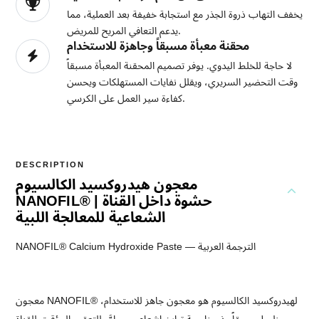
يخفف التهاب ذروة الجذر مع استجابة خفيفة بعد العملية، مما
يدعم التعافي المريح للمريض.
محقنة معبأة مسبقاً وجاهزة للاستخدام
لا حاجة للخلط اليدوي. يوفر تصميم المحقنة المعبأة مسبقاً
وقت التحضير السريري، ويقلل نفايات المستهلكات ويحسن
كفاءة سير العمل على الكرسي.
DESCRIPTION
معجون هيدروكسيد الكالسيوم
NANOFIL® | حشوة داخل القناة
الشعاعية للمعالجة اللبية
NANOFIL® Calcium Hydroxide Paste — الترجمة العربية
معجون NANOFIL® لهيدروكسيد الكالسيوم هو معجون جاهز للاستخدام،