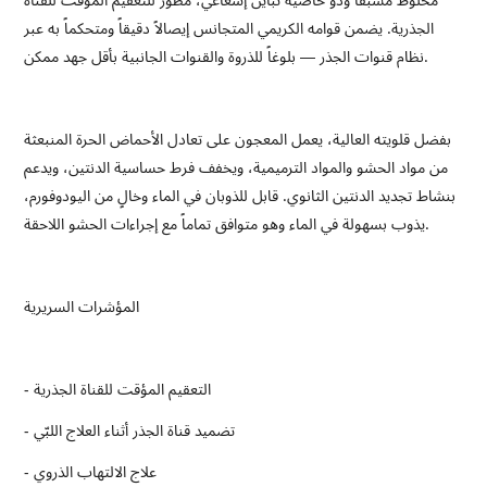
مخلوط مسبقاً وذو خاصية تباين إشعاعي، مطوَّر للتعقيم المؤقت للقناة
الجذرية. يضمن قوامه الكريمي المتجانس إيصالاً دقيقاً ومتحكماً به عبر
نظام قنوات الجذر — بلوغاً للذروة والقنوات الجانبية بأقل جهد ممكن.
بفضل قلويته العالية، يعمل المعجون على تعادل الأحماض الحرة المنبعثة
من مواد الحشو والمواد الترميمية، ويخفف فرط حساسية الدنتين، ويدعم
بنشاط تجديد الدنتين الثانوي. قابل للذوبان في الماء وخالٍ من اليودوفورم،
يذوب بسهولة في الماء وهو متوافق تماماً مع إجراءات الحشو اللاحقة.
المؤشرات السريرية
- التعقيم المؤقت للقناة الجذرية
- تضميد قناة الجذر أثناء العلاج اللبّي
- علاج الالتهاب الذروي