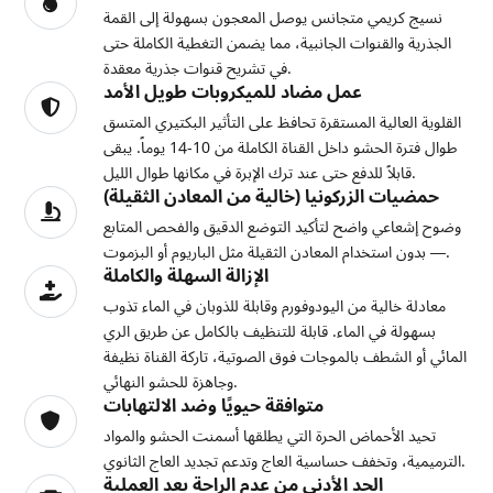
نسيج كريمي متجانس يوصل المعجون بسهولة إلى القمة
الجذرية والقنوات الجانبية، مما يضمن التغطية الكاملة حتى
في تشريح قنوات جذرية معقدة.
عمل مضاد للميكروبات طويل الأمد
القلوية العالية المستقرة تحافظ على التأثير البكتيري المتسق
طوال فترة الحشو داخل القناة الكاملة من 10-14 يوماً. يبقى
قابلاً للدفع حتى عند ترك الإبرة في مكانها طوال الليل.
حمضيات الزركونيا (خالية من المعادن الثقيلة)
وضوح إشعاعي واضح لتأكيد التوضع الدقيق والفحص المتابع
— بدون استخدام المعادن الثقيلة مثل الباريوم أو البزموت.
الإزالة السهلة والكاملة
معادلة خالية من اليودوفورم وقابلة للذوبان في الماء تذوب
بسهولة في الماء. قابلة للتنظيف بالكامل عن طريق الري
المائي أو الشطف بالموجات فوق الصوتية، تاركة القناة نظيفة
وجاهزة للحشو النهائي.
متوافقة حيويًا وضد الالتهابات
تحيد الأحماض الحرة التي يطلقها أسمنت الحشو والمواد
الترميمية، وتخفف حساسية العاج وتدعم تجديد العاج الثانوي.
الحد الأدنى من عدم الراحة بعد العملية