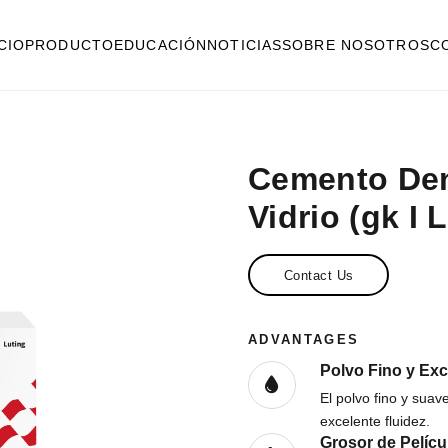
ICIO
PRODUCTO
EDUCACIÓN
NOTICIAS
SOBRE NOSOTROS
C
Cemento Den
Vidrio (gk I 
Contact Us
ADVANTAGES
Polvo Fino y Exc
El polvo fino y suav
excelente fluidez.
Grosor de Pelícu