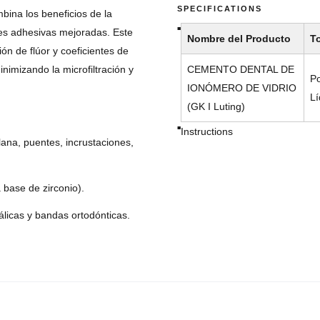
SPECIFICATIONS
ina los beneficios de la
es adhesivas mejoradas. Este
Nombre del Producto
T
ón de flúor y coeficientes de
inimizando la microfiltración y
CEMENTO DENTAL DE
Po
IONÓMERO DE VIDRIO
Lí
(GK I Luting)
Instructions
ana, puentes, incrustaciones,
base de zirconio).
icas y bandas ortodónticas.