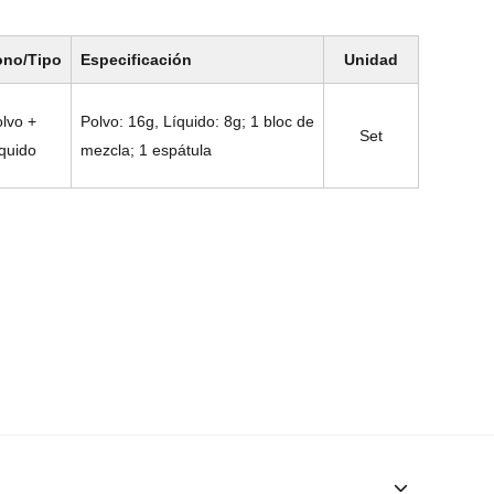
ono/Tipo
Especificación
Unidad
lvo +
Polvo: 16g, Líquido: 8g; 1 bloc de
Set
quido
mezcla; 1 espátula