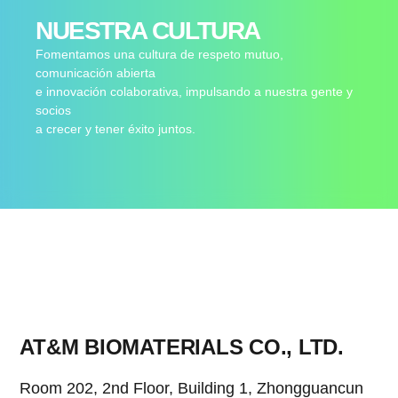
NUESTRA CULTURA
Fomentamos una cultura de respeto mutuo,
comunicación abierta
e innovación colaborativa, impulsando a nuestra gente y
socios
a crecer y tener éxito juntos.
AT&M BIOMATERIALS CO., LTD.
Room 202, 2nd Floor, Building 1, Zhongguancun