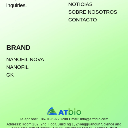
inquiries.
SOBRE NOSOTROS
CONTACTO
BRAND
NANOFIL NOVA
NANOFIL
GK
Telephone: +86-10-69778208 Email: info@atmbio.com
Address: Room 202, 2nd Floor, Building 1, Zhongguancun Science and
Technlogy Park at Pinggu, No.46, Pingwang Street, Pinggu District,
Bejing, China