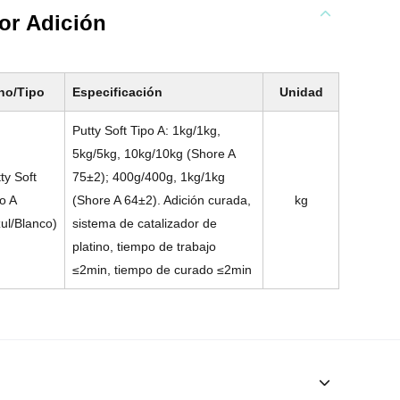
or Adición
no/Tipo
Especificación
Unidad
Putty Soft Tipo A: 1kg/1kg,
5kg/5kg, 10kg/10kg (Shore A
ty Soft
75±2); 400g/400g, 1kg/1kg
o A
(Shore A 64±2). Adición curada,
kg
ul/Blanco)
sistema de catalizador de
platino, tiempo de trabajo
≤2min, tiempo de curado ≤2min