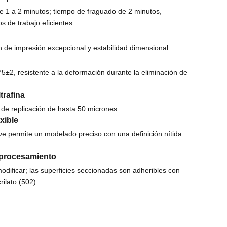
e 1 a 2 minutos; tiempo de fraguado de 2 minutos,
os de trabajo eficientes.
n de impresión excepcional y estabilidad dimensional.
5±2, resistente a la deformación durante la eliminación de
trafina
 de replicación de hasta 50 micrones.
xible
ve permite un modelado preciso con una definición nítida
sprocesamiento
modificar; las superficies seccionadas son adheribles con
ilato (502).